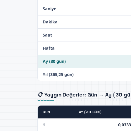
Saniye
Dakika
Saat
Hafta
Ay (30 gün)
Yıl (365,25 gün)
📋 Yaygın Değerler: Gün → Ay (30 gü
GÜN
AY (30 GÜN)
1
0,033