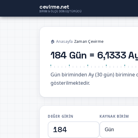
cevirme.net
BIRIM & ÖLÇÜ DÖNÜŞTÜRÜCÜ
🏠 Anasayfa
›
Zaman Çevirme
184 Gün = 6,1333 A
Gün biriminden Ay (30 gün) birimin
gösterilmektedir.
DEĞER GIRIN
KAYNAK BIRIM