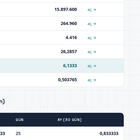
15.897.600
aç →
264.960
aç →
4.416
aç →
26,2857
aç →
6,1333
aç →
0,503765
aç →
n)
GÜN
AY (30 GÜN)
333
25
0,833333