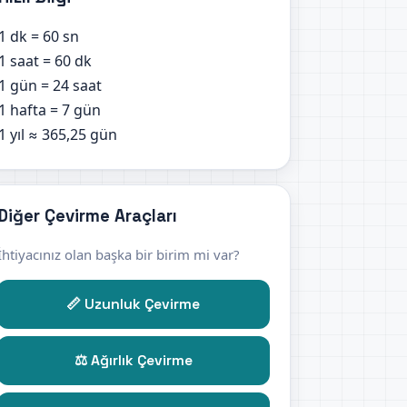
1 dk = 60 sn
1 saat = 60 dk
1 gün = 24 saat
1 hafta = 7 gün
1 yıl ≈ 365,25 gün
Diğer Çevirme Araçları
İhtiyacınız olan başka bir birim mi var?
📏 Uzunluk Çevirme
⚖️ Ağırlık Çevirme