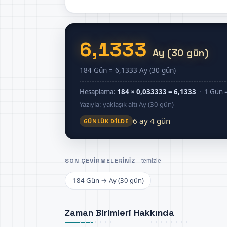
6,1333
Ay (30 gün)
184 Gün = 6,1333 Ay (30 gün)
Hesaplama:
184 × 0,033333 = 6,1333
· 1 Gün =
Yazıyla: yaklaşık altı Ay (30 gün)
6 ay 4 gün
GÜNLÜK DILDE
SON ÇEVIRMELERINIZ
temizle
184 Gün → Ay (30 gün)
Zaman Birimleri Hakkında