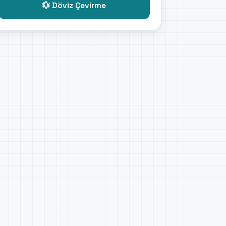
💱 Döviz Çevirme