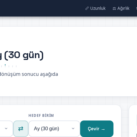
📏 Uzunluk
⚖️ Ağırlık
y (30 gün)
e dönüşüm sonucu aşağıda
HEDEF BIRIM
⇄
Çevir →