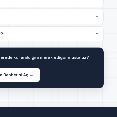
r?
 nerede kullanıldığını merak ediyor musunuz?
im Rehberini Aç →