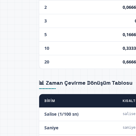
2
0,066
3
5
0,166
10
0,333
20
0,666
📊 Zaman Çevirme Dönüşüm Tablosu
BIRIM
KISAL
Salise (1/100 sn)
salise
Saniye
saniye