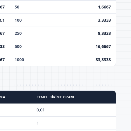
667
50
1,6667
0,1
100
3,3333
667
250
8,3333
333
500
16,6667
667
1000
33,3333
TMA
TEMEL BIRIME ORANI
0,01
1