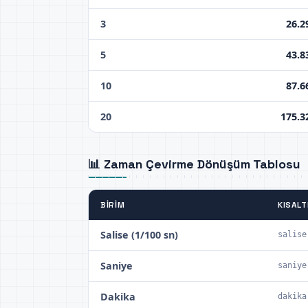
3
26.2
5
43.8
10
87.6
20
175.3
📊 Zaman Çevirme Dönüşüm Tablosu
BIRIM
KISAL
Salise (1/100 sn)
salise
Saniye
saniye
Dakika
dakika