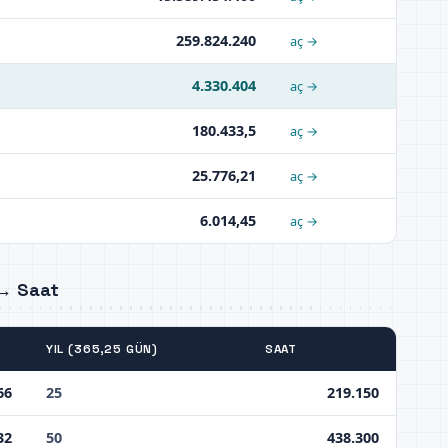
259.824.240
aç →
4.330.404
aç →
180.433,5
aç →
25.776,21
aç →
6.014,45
aç →
 → Saat
YIL (365,25 GÜN)
SAAT
66
25
219.150
32
50
438.300