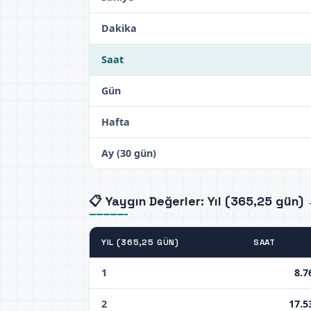
Dakika
Saat
Gün
Hafta
Ay (30 gün)
📋 Yaygın Değerler: Yıl (365,25 gün)
YIL (365,25 GÜN)
SAAT
1
8.7
2
17.5