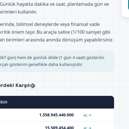
 Günlük hayatta dakika ve saat, planlamada gün ve
rimleri kullanılır.
lerinde, bilimsel deneylerde veya finansal vade
kritik önem taşır. Bu araçla salise (1/100 saniye) gibi
n birimleri arasında anında dönüşüm yapabilirsiniz.
7 gün) hem de günlük dilde (1 gün 4 saat) gösterilir.
çalı gösterim genellikle daha kullanışlıdır.
rdeki Karşılığı
EĞER
1.558.945.440.000
aç →
15.589.454.400
aç →