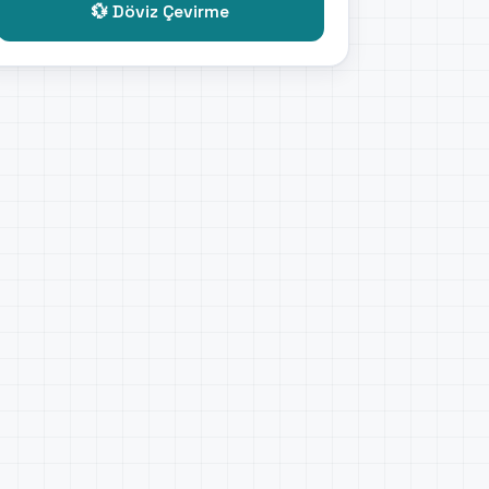
💱 Döviz Çevirme