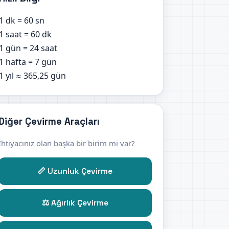
1 dk = 60 sn
1 saat = 60 dk
1 gün = 24 saat
1 hafta = 7 gün
1 yıl ≈ 365,25 gün
Diğer Çevirme Araçları
İhtiyacınız olan başka bir birim mi var?
📏 Uzunluk Çevirme
⚖️ Ağırlık Çevirme