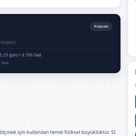
Kopyala
 milyon)
65,25 gün) = 8.766 Saat
 Saat
ölçmek için kullanılan temel fiziksel büyüklüktür. SI