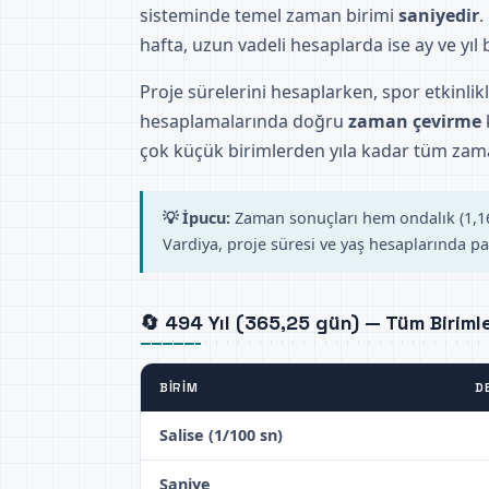
sisteminde temel zaman birimi
saniyedir
.
hafta, uzun vadeli hesaplarda ise ay ve yıl bi
Proje sürelerini hesaplarken, spor etkinlik
hesaplamalarında doğru
zaman çevirme
çok küçük birimlerden yıla kadar tüm zama
💡 İpucu:
Zaman sonuçları hem ondalık (1,166
Vardiya, proje süresi ve yaş hesaplarında par
🔄 494 Yıl (365,25 gün) — Tüm Birimle
BIRIM
D
Salise (1/100 sn)
Saniye