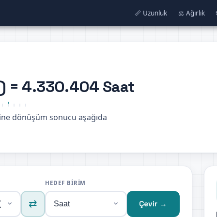
📏 Uzunluk
⚖️ Ağırlık
n) = 4.330.404 Saat
rimine dönüşüm sonucu aşağıda
HEDEF BIRIM
⇄
Çevir →