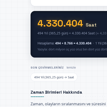
4.330.404
Saat
494 Yıl (365,25 gün) = 4.330.404 Saat
(≈ 4,33
Hesaplama:
494 × 8.766 = 4.330.404
· 1 Yıl (3
Yazıyla: dört milyon üç yüz otuz bin dört yüz dört
SON ÇEVIRMELERINIZ
temizle
494 Yıl (365,25 gün) → Saat
Zaman Birimleri Hakkında
Zaman, olayların sıralanmasını ve süresini 