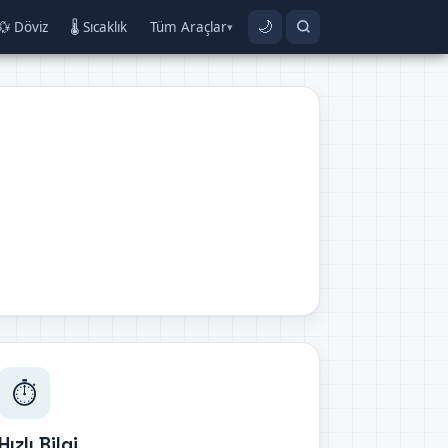
💱 Döviz
🌡️ Sıcaklık
Tüm Araçlar
🌙
▾
⏱️
Hızlı Bilgi