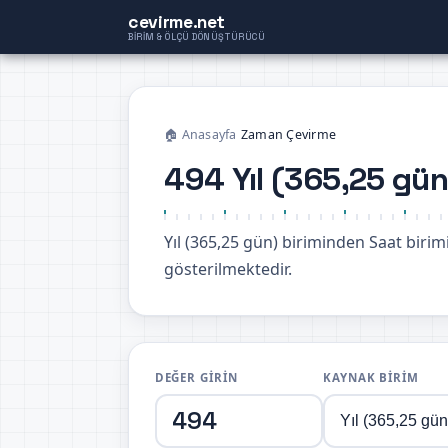
cevirme.net
BIRIM & ÖLÇÜ DÖNÜŞTÜRÜCÜ
🏠 Anasayfa
›
Zaman Çevirme
494 Yıl (365,25 gü
Yıl (365,25 gün) biriminden Saat bi
gösterilmektedir.
DEĞER GIRIN
KAYNAK BIRIM