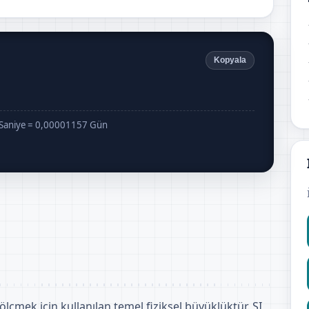
Kopyala
Saniye = 0,00001157 Gün
ölçmek için kullanılan temel fiziksel büyüklüktür. SI