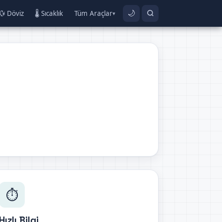
💱 Döviz
🌡️ Sıcaklık
Tüm Araçlar
🌙
▾
⏱️
Hızlı Bilgi