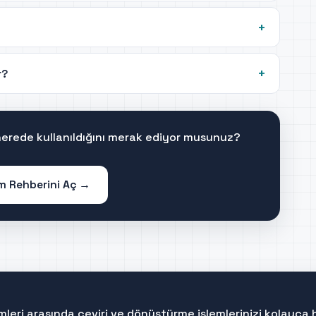
r?
 nerede kullanıldığını merak ediyor musunuz?
im Rehberini Aç →
mleri arasında çeviri ve dönüştürme işlemlerinizi kolayca 