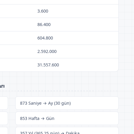
3.600
86.400
604.800
2.592.000
31.557.600
rı
873 Saniye → Ay (30 gün)
853 Hafta → Gün
357 Yıl (365,25 gün) → Dakika