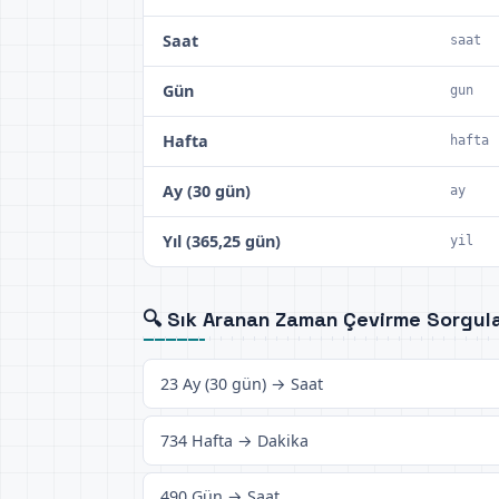
Saat
saat
Gün
gun
Hafta
hafta
Ay (30 gün)
ay
Yıl (365,25 gün)
yil
🔍 Sık Aranan Zaman Çevirme Sorgula
23 Ay (30 gün) → Saat
734 Hafta → Dakika
490 Gün → Saat