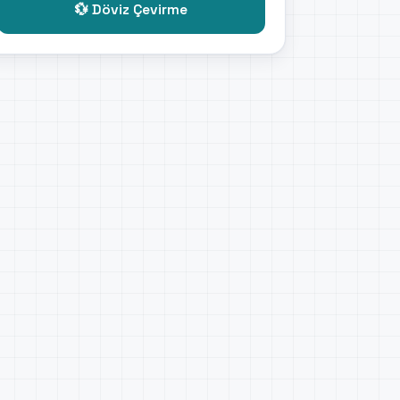
💱 Döviz Çevirme