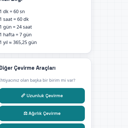
1 dk = 60 sn
1 saat = 60 dk
1 gün = 24 saat
1 hafta = 7 gün
1 yıl ≈ 365,25 gün
Diğer Çevirme Araçları
İhtiyacınız olan başka bir birim mi var?
📏 Uzunluk Çevirme
⚖️ Ağırlık Çevirme