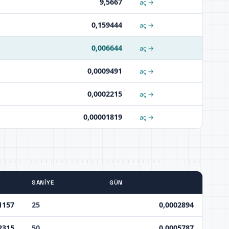
9,5667
aç →
0,159444
aç →
0,006644
aç →
0,0009491
aç →
0,0002215
aç →
0,00001819
aç →
SANIYE
GÜN
1157
25
0,0002894
2315
50
0,0005787