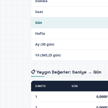
Dakika
Saat
Gün
Hafta
Ay (30 gün)
Yıl (365,25 gün)
📋 Yaygın Değerler: Saniye → Gün
SANIYE
GÜN
1
0,0000
2
0,0000