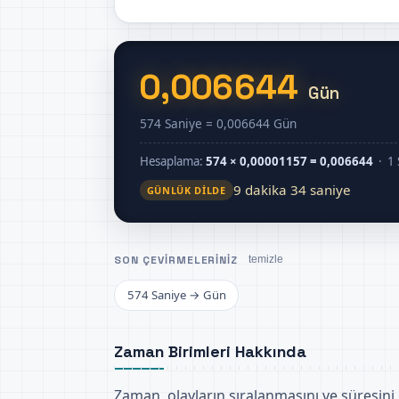
0,006644
Gün
574 Saniye = 0,006644 Gün
Hesaplama:
574 × 0,00001157 = 0,006644
· 1 
9 dakika 34 saniye
GÜNLÜK DILDE
SON ÇEVIRMELERINIZ
temizle
574 Saniye → Gün
Zaman Birimleri Hakkında
Zaman, olayların sıralanmasını ve süresini 