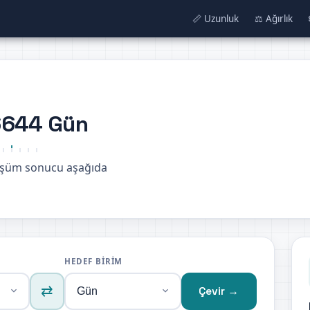
📏 Uzunluk
⚖️ Ağırlık
6644 Gün
üşüm sonucu aşağıda
HEDEF BIRIM
⇄
Çevir →