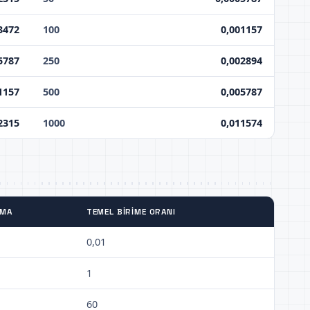
3472
100
0,001157
5787
250
0,002894
1157
500
0,005787
2315
1000
0,011574
TMA
TEMEL BIRIME ORANI
0,01
1
60