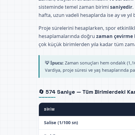
sisteminde temel zaman birimi
saniyedir
.
hafta, uzun vadeli hesaplarda ise ay ve yıl bi
Proje sürelerini hesaplarken, spor etkinlik
hesaplamalarında doğru
zaman çevirme
çok küçük birimlerden yıla kadar tüm zama
💡 İpucu:
Zaman sonuçları hem ondalık (1,166
Vardiya, proje süresi ve yaş hesaplarında par
🔄 574 Saniye — Tüm Birimlerdeki Karş
BIRIM
Salise (1/100 sn)