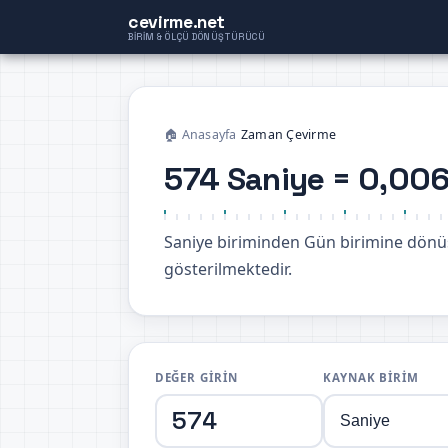
cevirme.net
BIRIM & ÖLÇÜ DÖNÜŞTÜRÜCÜ
🏠 Anasayfa
›
Zaman Çevirme
574 Saniye = 0,00
Saniye biriminden Gün birimine dön
gösterilmektedir.
DEĞER GIRIN
KAYNAK BIRIM