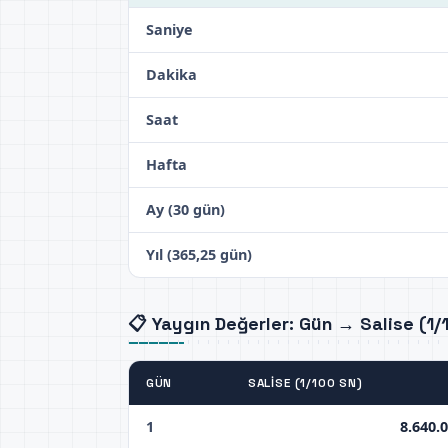
Saniye
Dakika
Saat
Hafta
Ay (30 gün)
Yıl (365,25 gün)
📋 Yaygın Değerler: Gün → Salise (1/
GÜN
SALISE (1/100 SN)
1
8.640.