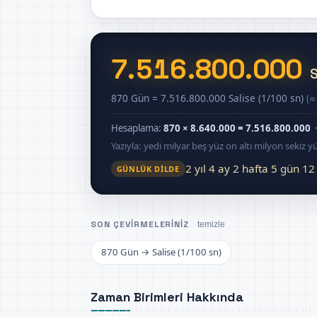
7.516.800.000
S
870 Gün = 7.516.800.000 Salise (1/100 sn)
(≈
Hesaplama:
870 × 8.640.000 = 7.516.800.000
·
Yazıyla: yedi milyar beş yüz on altı milyon sekiz y
2 yıl 4 ay 2 hafta 5 gün 12
GÜNLÜK DILDE
SON ÇEVIRMELERINIZ
temizle
870 Gün → Salise (1/100 sn)
Zaman Birimleri Hakkında