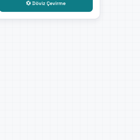
💱 Döviz Çevirme