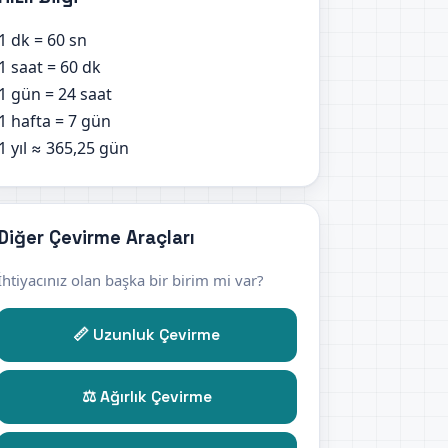
1 dk = 60 sn
1 saat = 60 dk
1 gün = 24 saat
1 hafta = 7 gün
1 yıl ≈ 365,25 gün
Diğer Çevirme Araçları
İhtiyacınız olan başka bir birim mi var?
📏 Uzunluk Çevirme
⚖️ Ağırlık Çevirme