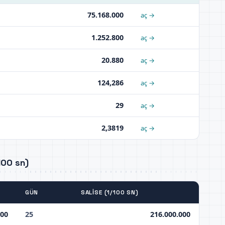
75.168.000
aç →
1.252.800
aç →
20.880
aç →
124,286
aç →
29
aç →
2,3819
aç →
100 sn)
GÜN
SALISE (1/100 SN)
000
25
216.000.000