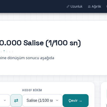
📏 Uzunluk
⚖️ Ağırlık
0.000 Salise (1/100 sn)
rimine dönüşüm sonucu aşağıda
HEDEF BIRIM
⇄
Çevir →