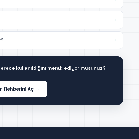
r?
 nerede kullanıldığını merak ediyor musunuz?
im Rehberini Aç →