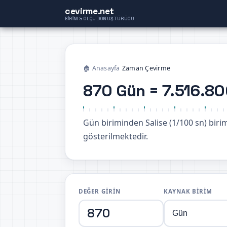
cevirme.net
BIRIM & ÖLÇÜ DÖNÜŞTÜRÜCÜ
🏠 Anasayfa
›
Zaman Çevirme
870 Gün = 7.516.80
Gün biriminden Salise (1/100 sn) bi
gösterilmektedir.
DEĞER GIRIN
KAYNAK BIRIM