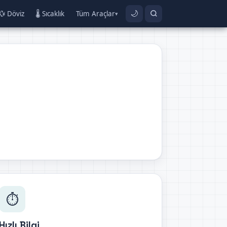
💱 Döviz
🌡️ Sıcaklık
Tüm Araçlar
🌙
▾
⏱️
Hızlı Bilgi