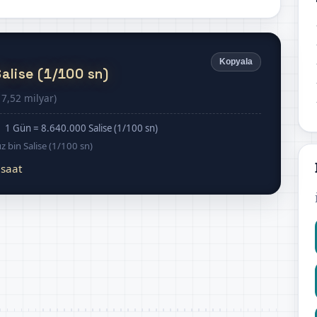
Kopyala
alise (1/100 sn)
 7,52 milyar)
 1 Gün = 8.640.000 Salise (1/100 sn)
üz bin Salise (1/100 sn)
 saat