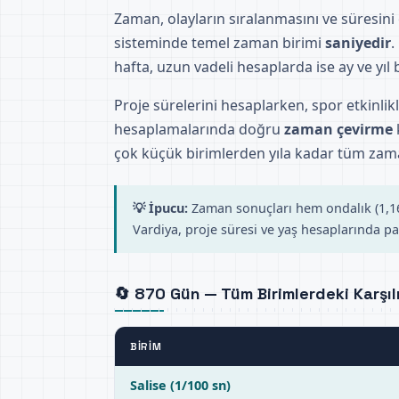
Zaman, olayların sıralanmasını ve süresini 
sisteminde temel zaman birimi
saniyedir
.
hafta, uzun vadeli hesaplarda ise ay ve yıl bi
Proje sürelerini hesaplarken, spor etkinlik
hesaplamalarında doğru
zaman çevirme
çok küçük birimlerden yıla kadar tüm zama
💡 İpucu:
Zaman sonuçları hem ondalık (1,166
Vardiya, proje süresi ve yaş hesaplarında par
🔄 870 Gün — Tüm Birimlerdeki Karşıl
BIRIM
Salise (1/100 sn)